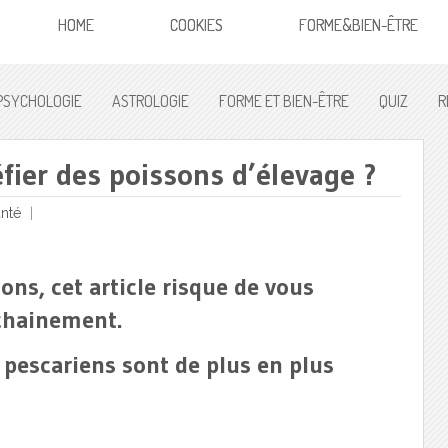
HOME
COOKIES
FORME&BIEN-ÊTRE
PSYCHOLOGIE
ASTROLOGIE
FORME ET BIEN-ÊTRE
QUIZ
R
éfier des poissons d’élevage ?
nté
ns, cet article risque de vous
chainement.
 pescariens sont de plus en plus