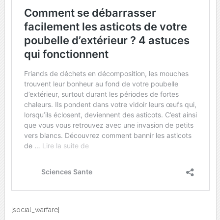
[social_warfare]