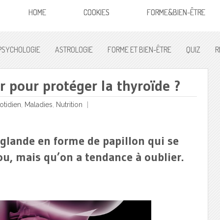
HOME
COOKIES
FORME&BIEN-ÊTRE
PSYCHOLOGIE
ASTROLOGIE
FORME ET BIEN-ÊTRE
QUIZ
R
pour protéger la thyroïde ?
otidien
,
Maladies
,
Nutrition
e glande en forme de papillon qui se
ou, mais qu’on a tendance à oublier.