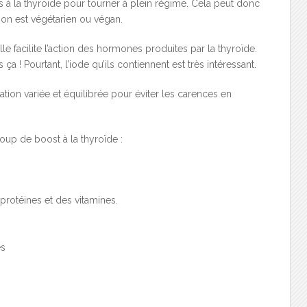
 à la thyroïde pour tourner à plein régime. Cela peut donc
 on est végétarien ou végan.
lle facilite l’action des hormones produites par la thyroïde.
a ! Pourtant, l’iode qu’ils contiennent est très intéressant.
ation variée et équilibrée pour éviter les carences en
oup de boost à la thyroïde :
 protéines et des vitamines.
es