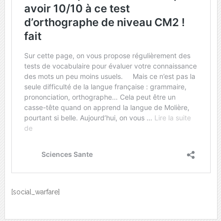
[social_warfare]