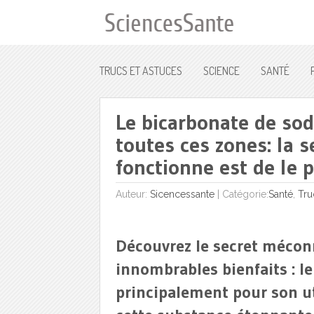
TRUCS ET ASTUCES
SCIENCE
SANTÉ
Le bicarbonate de sod
toutes ces zones: la s
fonctionne est de le 
Auteur:
Sicencessante
|
Catégorie:
Santé
,
Tru
Découvrez le secret mécon
innombrables bienfaits : l
principalement pour son ut