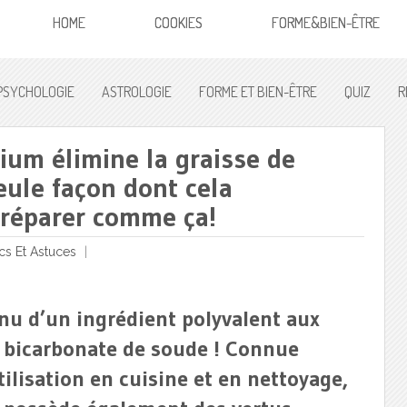
HOME
COOKIES
FORME&BIEN-ÊTRE
PSYCHOLOGIE
ASTROLOGIE
FORME ET BIEN-ÊTRE
QUIZ
R
ium élimine la graisse de
eule façon dont cela
préparer comme ça!
cs Et Astuces
nu d’un ingrédient polyvalent aux
e bicarbonate de soude ! Connue
ilisation en cuisine et en nettoyage,