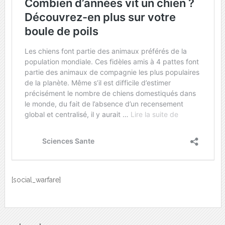
[social_warfare]