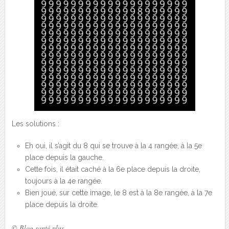
Les solutions :
Eh oui, il s’agit du 8 qui se trouve à la 4 rangée, à la 5
e
place depuis la gauche.
Cette fois, il était caché à la 6
e
place depuis la droite,
toujours à la 4
e
rangée.
Bien joué, sur cette image, le 8 est à la 8
e
rangée, à la 7
e
place depuis la droite.
© Blog santé plus