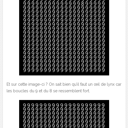
Et sur cette image-ci ? On sait bien qu’il faut un œil de lynx car
les boucles du 9 et du 8 se ressemblent fort.