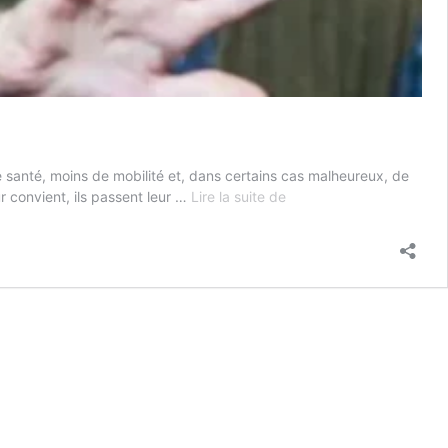
 santé, moins de mobilité et, dans certains cas malheureux, de
Zodiaque
ur convient, ils passent leur …
Lire la suite de
:
ces
3
signes
astrologiques
deviennent
difficiles
à
vivre
en
vieillissant