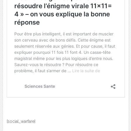
[social_warfare]