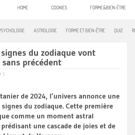
HOME
COOKIES
FORME&BIEN-ÊTRE
PSYCHOLOGIE
ASTROLOGIE
FORME ET BIEN-ÊTRE
QUIZ
R
 signes du zodiaque vont
 sans précédent
e
tanier de 2024, l’univers annonce une
s signes du zodiaque. Cette première
ngue comme un moment astral
 prédisant une cascade de joies et de