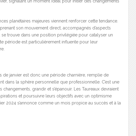
vier, signalant un moment idéal pour initier des changements
nces planétaires majeures viennent renforcer cette tendance.
reprenant son mouvement direct, accompagnés d’aspects
 se trouve dans une position privilégiée pour catalyser un
 période est particulièrement influente pour leur
re.
is de janvier est donc une période charnière, remplie de
tant dans la sphère personnelle que professionnelle. C’est une
s changements, grandir et s’épanouir. Les Taureaux devraient
spirations et poursuivre leurs objectifs avec un optimisme
vier 2024 s’annonce comme un mois propice au succès et à la