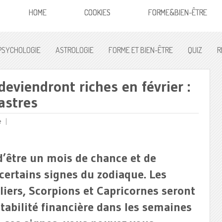
HOME
COOKIES
FORME&BIEN-ÊTRE
PSYCHOLOGIE
ASTROLOGIE
FORME ET BIEN-ÊTRE
QUIZ
R
eviendront riches en février :
 astres
e
d’être un mois de chance et de
 certains signes du zodiaque. Les
liers, Scorpions et Capricornes seront
 stabilité financière dans les semaines